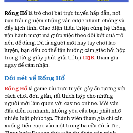
Rồng Hổ
là trò chơi bài trực tuyến hấp dẫn, nơi
bạn trải nghiệm những ván cược nhanh chóng và
đầy kịch tính. Giao diện thân thiện cùng hệ thống
vận hành mượt mà giúp việc theo dõi kết quả trở
nên dễ dàng. Dù là người mới hay tay chơi lão
luyện, bạn đều có thể tận hưởng cảm giác hồi hộp
trong từng giây phút giải trí tại
123B
, tham gia
ngay để cảm nhận.
Đôi nét về Rồng Hổ
Rồng Hổ
là game bài trực tuyến gây ấn tượng với
cách chơi đơn giản, rất thích hợp cho những
người mới làm quen với casino online. Mỗi ván
đấu diễn ra nhanh, không yêu cầu bạn phải nhớ
nhiều luật phức tạp. Thành viên tham gia chỉ cần
xuống tiền cược vào một trong ba cửa đó là Tie,