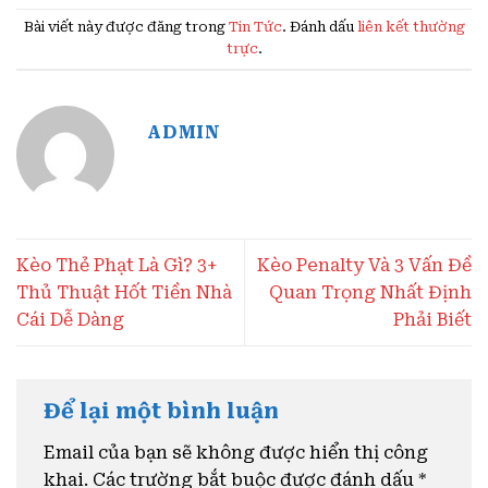
Bài viết này được đăng trong
Tin Tức
. Đánh dấu
liên kết thường
trực
.
ADMIN
Kèo Thẻ Phạt Là Gì? 3+
Kèo Penalty Và 3 Vấn Đề
Thủ Thuật Hốt Tiền Nhà
Quan Trọng Nhất Định
Cái Dễ Dàng
Phải Biết
Để lại một bình luận
Email của bạn sẽ không được hiển thị công
khai.
Các trường bắt buộc được đánh dấu
*