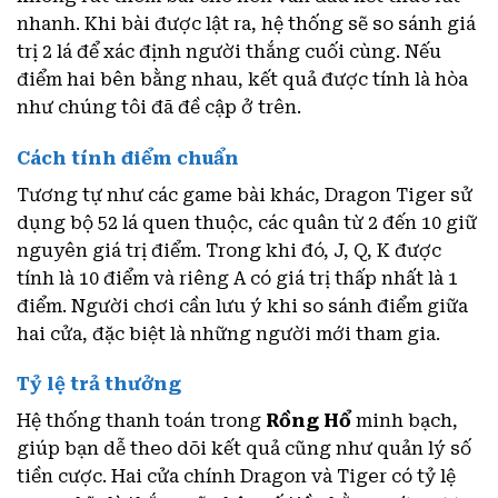
nhanh. Khi bài được lật ra, hệ thống sẽ so sánh giá
trị 2 lá để xác định người thắng cuối cùng. Nếu
điểm hai bên bằng nhau, kết quả được tính là hòa
như chúng tôi đã đề cập ở trên.
Cách tính điểm chuẩn
Tương tự như các game bài khác, Dragon Tiger sử
dụng bộ 52 lá quen thuộc, các quân từ 2 đến 10 giữ
nguyên giá trị điểm. Trong khi đó, J, Q, K được
tính là 10 điểm và riêng A có giá trị thấp nhất là 1
điểm. Người chơi cần lưu ý khi so sánh điểm giữa
hai cửa, đặc biệt là những người mới tham gia.
Tỷ lệ trả thưởng
Hệ thống thanh toán trong
Rồng Hổ
minh bạch,
giúp bạn dễ theo dõi kết quả cũng như quản lý số
tiền cược. Hai cửa chính Dragon và Tiger có tỷ lệ