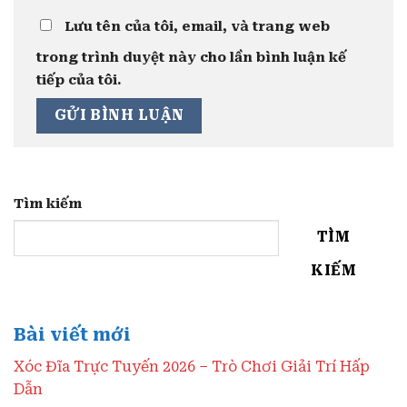
Lưu tên của tôi, email, và trang web
trong trình duyệt này cho lần bình luận kế
tiếp của tôi.
Tìm kiếm
TÌM
KIẾM
Bài viết mới
Xóc Đĩa Trực Tuyến 2026 – Trò Chơi Giải Trí Hấp
Dẫn