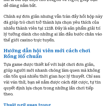
dễ dàng nắm bắt.
Chính sự đơn giản nhưng vẫn tràn đầy hồi hộp này
đã giúp trò chơi trở thành lựa chọn yêu thích của
nhiều thành viên tại 123B. Đây là sản phẩm giải trí
lý tưởng dành cho những ai lần đầu bước chân vào
thế giới casino trực tuyến.
Hướng dẫn hội viên mới cách chơi
Rồng Hổ chuẩn
Tựa game được thiết kế với luật chơi đơn giản,
giúp người mới nhanh chóng làm quen mà không
cần tốn quá nhiều thời gian học lý thuyết. Chỉ sau
vài ván thử, bạn sẽ nắm được cách đặt cược, tự tin
quyết định lựa chọn trong những lần chơi tiếp
theo.
Thuật ngữ quan trọng