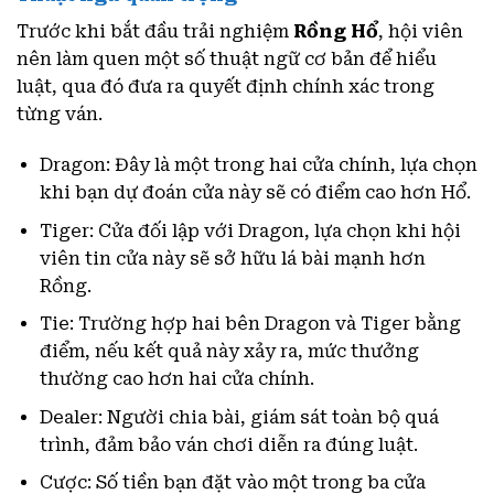
Trước khi bắt đầu trải nghiệm
Rồng Hổ
, hội viên
nên làm quen một số thuật ngữ cơ bản để hiểu
luật, qua đó đưa ra quyết định chính xác trong
từng ván.
Dragon: Đây là một trong hai cửa chính, lựa chọn
khi bạn dự đoán cửa này sẽ có điểm cao hơn Hổ.
Tiger: Cửa đối lập với Dragon, lựa chọn khi hội
viên tin cửa này sẽ sở hữu lá bài mạnh hơn
Rồng.
Tie: Trường hợp hai bên Dragon và Tiger bằng
điểm, nếu kết quả này xảy ra, mức thưởng
thường cao hơn hai cửa chính.
Dealer: Người chia bài, giám sát toàn bộ quá
trình, đảm bảo ván chơi diễn ra đúng luật.
Cược: Số tiền bạn đặt vào một trong ba cửa