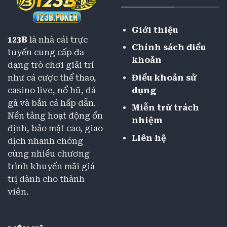
Giới thiệu
123B
là nhà cái trực
Chính sách điều
tuyến cung cấp đa
khoản
dạng trò chơi giải trí
như cá cược thể thao,
Điều khoản sử
casino live, nổ hũ, đá
dụng
gà và bắn cá hấp dẫn.
Miễn trừ trách
Nền tảng hoạt động ổn
nhiệm
định, bảo mật cao, giao
Liên hệ
dịch nhanh chóng
cùng nhiều chương
trình khuyến mãi giá
trị dành cho thành
viên.