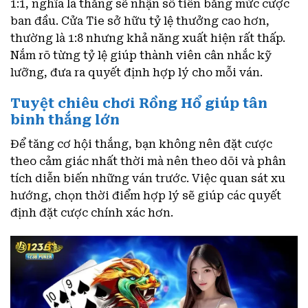
1:1, nghĩa là thắng sẽ nhận số tiền bằng mức cược
ban đầu. Cửa Tie sở hữu tỷ lệ thưởng cao hơn,
thường là 1:8 nhưng khả năng xuất hiện rất thấp.
Nắm rõ từng tỷ lệ giúp thành viên cân nhắc kỹ
lưỡng, đưa ra quyết định hợp lý cho mỗi ván.
Tuyệt chiêu chơi Rồng Hổ giúp tân
binh thắng lớn
Để tăng cơ hội thắng, bạn không nên đặt cược
theo cảm giác nhất thời mà nên theo dõi và phân
tích diễn biến những ván trước. Việc quan sát xu
hướng, chọn thời điểm hợp lý sẽ giúp các quyết
định đặt cược chính xác hơn.