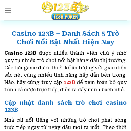
Bỏ
qua
nội
dung
Casino 123B – Danh Sách 5 Trò
Chơi Nổi Bật Nhất Hiện Nay
Casino 123B
được nhiều thành viên chú ý nhờ
quy tụ nhiều trò chơi nổi bật hàng đầu thị trường.
Các tựa game được thiết kế ấn tượng với giao diện
sắc nét cùng nhiều tính năng hấp dẫn bên trong.
Nào, hãy cùng truy cập
123B
để xem toàn bộ quy
trình cá cược trực tiếp, diễn ra đầy minh bạch nhé.
Cập nhật danh sách trò chơi casino
123B
Nhà cái nổi tiếng với những trò chơi phát sóng
trực tiếp ngay từ ngày đầu mới ra mắt. Theo thời