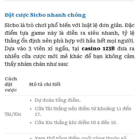
Đặt cược Sicbo nhanh chóng
Sicbo là trò chơi phổ biến với luật lệ đơn giản. Đặc
điểm tựa game này là diễn ra siêu nhanh, tỷ lệ
thắng ổn định nên phù hợp với hầu hết mọi người.
Dựa vào 3 viên xí ngầu, tại
casino 123B
đưa ra
nhiều cửa cược mới mẻ khác để bạn không cảm
thấy nhàm chán như sau:
Cách
đặt
Mô tả chi tiết
cược
Dự đoán tổng điểm.
Cửa Tài thắng nếu điểm từ khoảng 11 đến
17.
Tài/Xỉu
Cửa Xỉu thắng khi điểm từ 4 đến 10.
Xem thử tổng điểm cuối cùng thuộc số