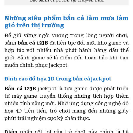
Các sảnh cược lớn tại chuyên mục
Những siêu phẩm bắn cá làm mưa làm
gió trên thị trường
Để giữ vững ngôi vương trong lòng người chơi,
sảnh
bắn cá 123B
đã liên tục đổi mới kho game và
hợp tác với nhiều nhà phát hành hàng đầu thế
giới. Sảnh game sẽ là điểm đến hoàn hảo khi bạn
muốn chinh phục jackpot.
Đỉnh cao đồ họa 3D trong bắn cá jackpot
Bắn cá 123B
jackpot là tựa game được phát triển
từ máy game truyền thống nhưng tích hợp thêm
nhiều tính năng mới. Nhờ ứng dụng công nghệ đồ
họa 4D tiên tiến, trò chơi mang đến những giây
phút trải nghiệm cực kỳ chân thực.
Điểm nhấn cốt lõi của trò chơi này chính là hệ