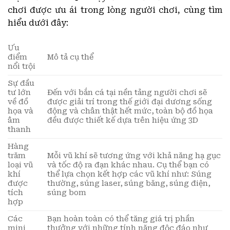
chơi được ưu ái trong lòng người chơi, cùng tìm
hiểu dưới đây:
Ưu
điểm
Mô tả cụ thể
nổi trội
Sự đầu
tư lớn
Đến với bắn cá tại nền tảng người chơi sẽ
về đồ
được giải trí trong thế giới đại dương sống
họa và
động và chân thật hết mức, toàn bộ đồ họa
âm
đều được thiết kế dựa trên hiệu ứng 3D
thanh
Hàng
trăm
Mỗi vũ khí sẽ tương ứng với khả năng hạ gục
loại vũ
và tốc độ ra đạn khác nhau. Cụ thể bạn có
khí
thể lựa chọn kết hợp các vũ khí như: Súng
được
thường, súng laser, súng băng, súng điện,
tích
súng bom
hợp
Các
Bạn hoàn toàn có thể tăng giá trị phần
mini
thưởng với những tính năng độc đáo như