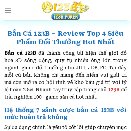
Bỏ
qua
nội
dung
Bắn Cá 123B – Review Top 4 Siêu
Phẩm Đổi Thưởng Hot Nhất
Bắn cá 123B
đã thành công tái hiện thế giới đồ
họa 3D sống động, quy tụ nhiều ông lớn trong
ngành game đổi thưởng như JILI, JDB, FC. Tại đây
mỗi cú bắn không chỉ mang đến niềm vui giải trí
mà còn mở ra cơ hội rinh về kho báu giá trị với tỷ
lệ hoàn 2.8%. Nhanh tay truy cập trang chủ
123B
để
trải nghiệm 100+ game săn cá hot nhất.
Hệ thống 7 sảnh cược bắn cá 123B với
mức hoàn trả khủng
Sự đa dạng chính là yếu tố cốt lõi giúp chuyên mục