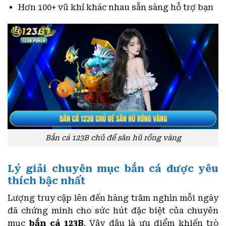
Hơn 100+ vũ khí khác nhau sẵn sàng hỗ trợ bạn
Bắn cá 123B chủ đề săn hũ rồng vàng
Lý giải chuyên mục bắn cá được yêu
thích bậc nhất
Lượng truy cập lên đến hàng trăm nghìn mỗi ngày
đã chứng minh cho sức hút đặc biệt của chuyên
mục
bắn cá 123B
. Vậy đâu là ưu điểm khiến trò