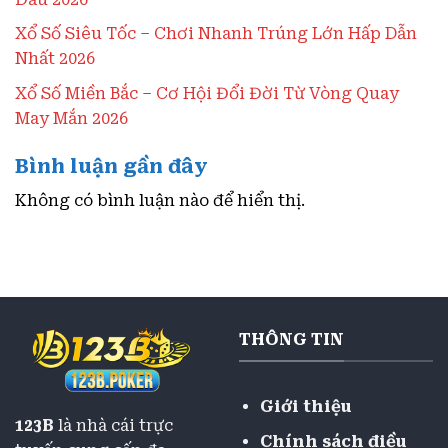
Xổ Số Siêu Tốc – Chơi Nhanh Trúng Lớn Hấp Dẫn
Nhất 2026
Xổ Số Miền Bắc – Cơ Hội Đổi Đời Từ Vòng Quay
May Mắn 2026
Bình luận gần đây
Không có bình luận nào để hiển thị.
THÔNG TIN
Giới thiệu
123B
là nhà cái trực
Chính sách điều