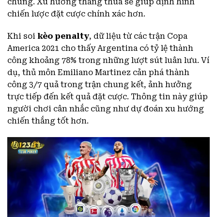
chung. Xu hướng thắng thua sẽ giúp định hình
chiến lược đặt cược chính xác hơn.
Khi soi
kèo penalty
, dữ liệu từ các trận Copa
America 2021 cho thấy Argentina có tỷ lệ thành
công khoảng 78% trong những lượt sút luân lưu. Ví
dụ, thủ môn Emiliano Martinez cản phá thành
công 3/7 quả trong trận chung kết, ảnh hưởng
trực tiếp đến kết quả đặt cược. Thông tin này giúp
người chơi cân nhắc cũng như dự đoán xu hướng
chiến thắng tốt hơn.