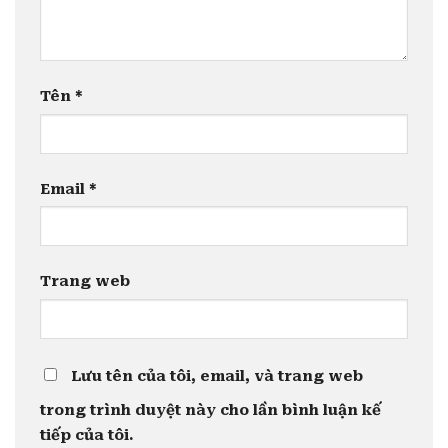
Tên
*
Email
*
Trang web
Lưu tên của tôi, email, và trang web
trong trình duyệt này cho lần bình luận kế
tiếp của tôi.