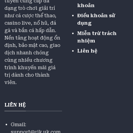
tuyến cung cấp đa
khoản
dạng trò chơi giải trí
như cá cược thể thao,
Điều khoản sử
casino live, nổ hũ, đá
dụng
gà và bắn cá hấp dẫn.
Miễn trừ trách
Nền tảng hoạt động ổn
nhiệm
định, bảo mật cao, giao
Liên hệ
dịch nhanh chóng
cùng nhiều chương
trình khuyến mãi giá
trị dành cho thành
viên.
LIÊN HỆ
Gmail:
support@rjk.uk.com