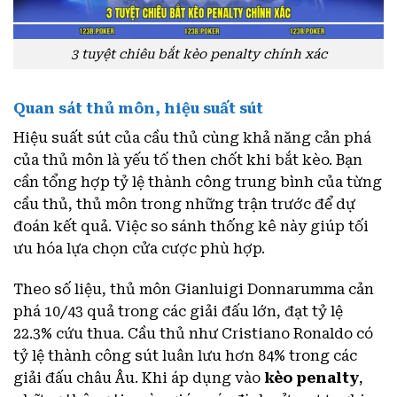
3 tuyệt chiêu bắt kèo penalty chính xác
Quan sát thủ môn, hiệu suất sút
Hiệu suất sút của cầu thủ cùng khả năng cản phá
của thủ môn là yếu tố then chốt khi bắt kèo. Bạn
cần tổng hợp tỷ lệ thành công trung bình của từng
cầu thủ, thủ môn trong những trận trước để dự
đoán kết quả. Việc so sánh thống kê này giúp tối
ưu hóa lựa chọn cửa cược phù hợp.
Theo số liệu, thủ môn Gianluigi Donnarumma cản
phá 10/43 quả trong các giải đấu lớn, đạt tỷ lệ
22.3% cứu thua. Cầu thủ như Cristiano Ronaldo có
tỷ lệ thành công sút luân lưu hơn 84% trong các
giải đấu châu Âu. Khi áp dụng vào
kèo penalty
,